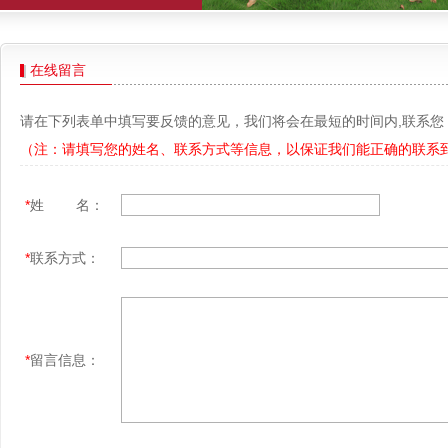
在线留言
请在下列表单中填写要反馈的意见，我们将会在最短的时间内,联系您
（注：请填写您的姓名、联系方式等信息，以保证我们能正确的联系
*
姓 名：
*
联系方式：
*
留言信息：