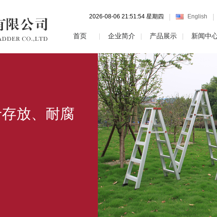
2026-08-06 21:51:54 星期四
English
首页
企业简介
产品展示
新闻中
于存放、耐腐