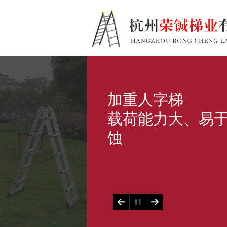
加重人字梯
载荷能力大、易
蚀